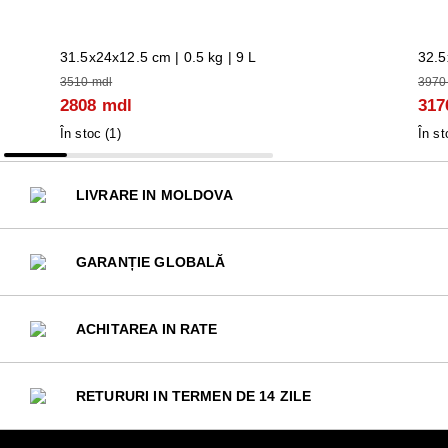
31.5x24x12.5 cm | 0.5 kg | 9 L
32.5
3510 mdl
3970
2808 mdl
317
În stoc (
1
)
În st
LIVRARE IN MOLDOVA
GARANȚIE GLOBALĂ
ACHITAREA IN RATE
RETURURI IN TERMEN DE 14 ZILE