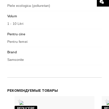
Piele ecologica (poliuretan)
Volum
1 - 10 Litri
Pentru cine
Pentru femei
Brand
Samsonite
РЕКОМЕНДУЕМЫЕ ТОВАРЫ
REDUCERE
RE