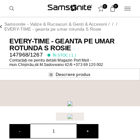
0
0
Samsonite - Valize & Rucsacuri & Genți & Accesorii
/
/
/
EVERY-TIME - geanta pe umar rotunda S Rosie
EVERY-TIME - GEANTA PE UMAR
ROTUNDA S ROSIE
147968/1267
ÎN STOC (
1
)
Contactați-ne pentru detalii
Magazin Port Mall -
mun.Chișinău,str.M.Sadoveanu 42/6 +373 69 120 002
Descriere produs
-
+