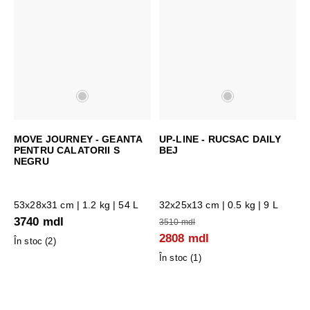
MOVE JOURNEY - GEANTA
UP-LINE - RUCSAC DAILY
PENTRU CALATORII S
BEJ
NEGRU
53x28x31 cm
| 1.2 kg | 54 L
32x25x13 cm
| 0.5 kg | 9 L
3740 mdl
3510 mdl
2808 mdl
În stoc (
2
)
În stoc (
1
)