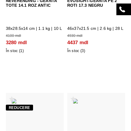
NEVERENDING - GEANTA
EVOSIGHT-GEANTA PE 2
TOTE 14.1 ROZ ANTIC
ROTI 17.3 NEGRU
38x28.5x14 cm
| 1.1 kg | 10 L
46x37x21.5 cm
| 2.6 kg | 28 L
4100 mdl
4930 mdl
3280 mdl
4437 mdl
În stoc (
1
)
În stoc (
3
)
REDUCERE