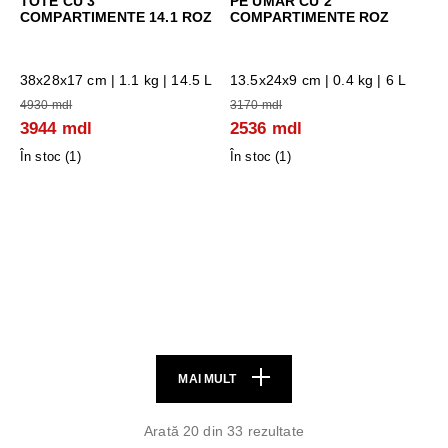
TOTE CU 3
PE UMAR CU 2
COMPARTIMENTE 14.1 ROZ
COMPARTIMENTE ROZ
38x28x17 cm
| 1.1 kg | 14.5 L
13.5x24x9 cm
| 0.4 kg | 6 L
4930 mdl
3170 mdl
3944 mdl
2536 mdl
În stoc (
1
)
În stoc (
1
)
MAI MULT
Arată 20 din 33 rezultate