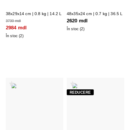
38x29x14 cm
| 0.8 kg | 14.2 L
48x35x24 cm
| 0.7 kg | 36.5 L
2620 mdl
3730 mdl
2984 mdl
În stoc (
2
)
În stoc (
2
)
REDUCERE