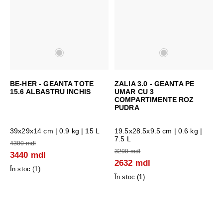
BE-HER - GEANTA TOTE
ZALIA 3.0 - GEANTA PE
15.6 ALBASTRU INCHIS
UMAR CU 3
COMPARTIMENTE ROZ
PUDRA
39x29x14 cm
| 0.9 kg | 15 L
19.5x28.5x9.5 cm
| 0.6 kg |
7.5 L
4300 mdl
3290 mdl
3440 mdl
2632 mdl
În stoc (
1
)
În stoc (
1
)