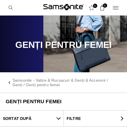
0
0
GENȚI PENTRU FEMEI
Samsonite - Valize & Rucsacuri & Genți & Accesorii
/
Genți
/
Genți pentru femei
GENȚI PENTRU FEMEI
SORTAT DUPĂ
FILTRE