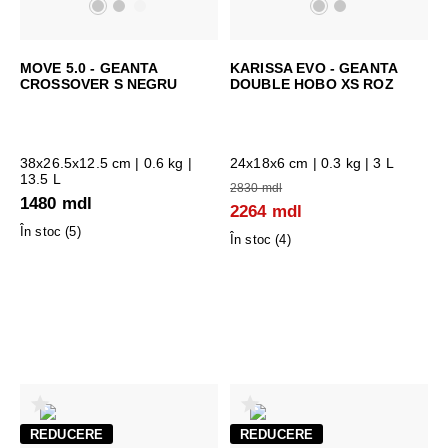
MOVE 5.0 - GEANTA
KARISSA EVO - GEANTA
CROSSOVER S NEGRU
DOUBLE HOBO XS ROZ
38x26.5x12.5 cm
| 0.6 kg |
24x18x6 cm
| 0.3 kg | 3 L
13.5 L
2830 mdl
1480 mdl
2264 mdl
În stoc (
5
)
În stoc (
4
)
REDUCERE
REDUCERE