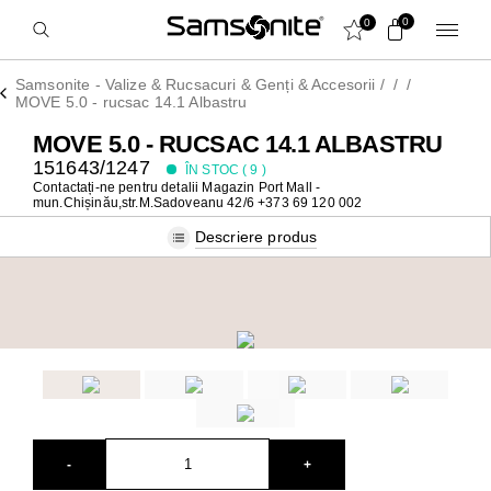
0
0
Samsonite - Valize & Rucsacuri & Genți & Accesorii
/
/
/
MOVE 5.0 - rucsac 14.1 Albastru
MOVE 5.0 - RUCSAC 14.1 ALBASTRU
151643/1247
ÎN STOC (
9
)
Contactați-ne pentru detalii
Magazin Port Mall -
mun.Chișinău,str.M.Sadoveanu 42/6 +373 69 120 002
Descriere produs
-
+