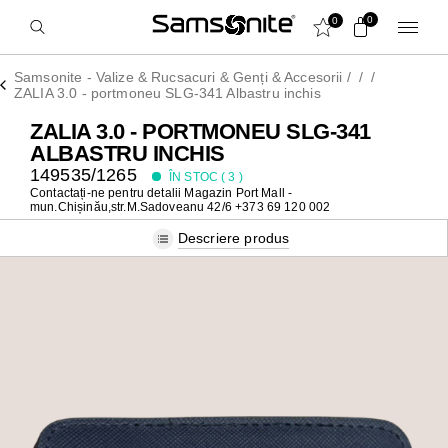
0
0
Samsonite - Valize & Rucsacuri & Genți & Accesorii
/
/
/
ZALIA 3.0 - portmoneu SLG-341 Albastru inchis
ZALIA 3.0 - PORTMONEU SLG-341
ALBASTRU INCHIS
149535/1265
ÎN STOC (
3
)
Contactați-ne pentru detalii
Magazin Port Mall -
mun.Chișinău,str.M.Sadoveanu 42/6 +373 69 120 002
Descriere produs