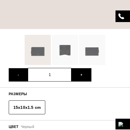
Кошелёк
Every-Time
сочетает сдержанную
элегантность и функциональность на каждый
день. Выполнен из лёгких и приятных на ощупь
материалов и обеспечивает удобную организацию
для карт, купюр и монет. Женственный и
современный аксессуар, который отлично
сочетается с любой сумкой из коллекции.
ВИДЕО
-
+
ХАРАКТЕРИСТИКИ
РАЗМЕРЫ
ТЕХНИЧЕСКИЕ ХАРАКТЕРИСТИКИ
15x10x1.5 cm
Материал
ЦВЕТ
Черный