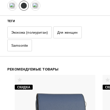
Экокожа (полиуритан)
Для кого
Для женщин
ТЕГИ
Бренд
Экокожа (полиуритан)
Для женщин
Samsonite
Samsonite
РЕКОМЕНДУЕМЫЕ ТОВАРЫ
СКИДКА
СК