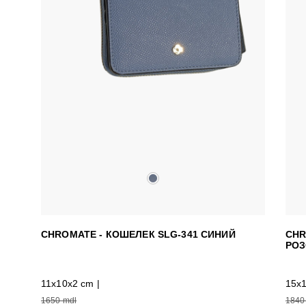
CHROMATE - КОШЕЛЕК SLG-341 СИНИЙ
CHR
РО
11x10x2 cm |
15x1
1650 mdl
1840