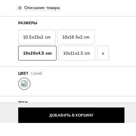
Описание товара
РАЗМЕРЫ
10.5x15x2 cm
10x18.5x2 cm
10x20x4.5 cm
10x11x1.5 cm
x
ЦВЕТ
Синий
ТЕГИ
ДОБАВИТЬ В КОРЗИНУ
Экокожа (полиуритан)
Для женщин
Samsonite