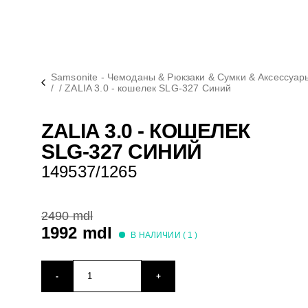
Samsonite - Чемоданы & Рюкзаки & Сумки & Аксессуар
/
/
ZALIA 3.0 - кошелек SLG-327 Синий
ZALIA 3.0 - КОШЕЛЕК
SLG-327 СИНИЙ
149537/1265
2490 mdl
1992 mdl
В НАЛИЧИИ (
1
)
-
+