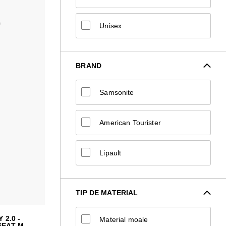
Unisex
BRAND
Samsonite
American Tourister
Lipault
TIP DE MATERIAL
 2.0 -
Material moale
SEAT M