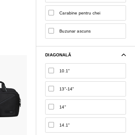
Carabine pentru chei
Buzunar ascuns
DIAGONALĂ
10.1"
13"-14"
14"
14.1"