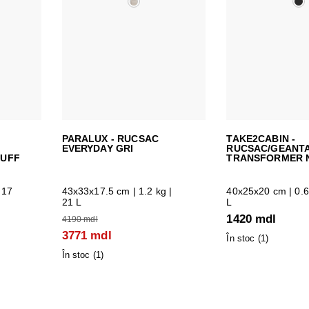
PARALUX - RUCSAC
TAKE2CABIN -
EVERYDAY GRI
RUCSAC/GEANT
PUFF
TRANSFORMER 
 17
43x33x17.5 cm
| 1.2 kg |
40x25x20 cm
| 0.6
21 L
L
1420 mdl
4190 mdl
3771 mdl
În stoc (
1
)
În stoc (
1
)