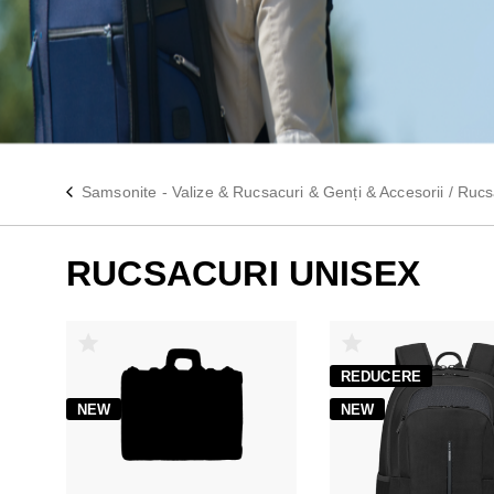
Samsonite - Valize & Rucsacuri & Genți & Accesorii
/
Rucs
RUCSACURI UNISEX
REDUCERE
NEW
NEW