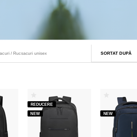
acuri
/
Rucsacuri unisex
SORTAT DUPĂ
REDUCERE
NEW
NEW