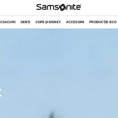
CSACURI
GENȚI
COPII ȘI DISNEY
ACCESORII
PRODUCȚIE-ECO
X