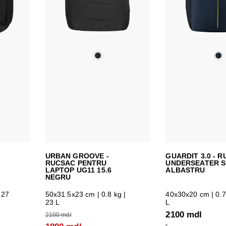
URBAN GROOVE -
GUARDIT 3.0 - 
RUCSAC PENTRU
UNDERSEATER S
LAPTOP UG11 15.6
ALBASTRU
NEGRU
 27
50x31.5x23 cm
| 0.8 kg |
40x30x20 cm
| 0.7
23 L
L
2100 mdl
2100 mdl