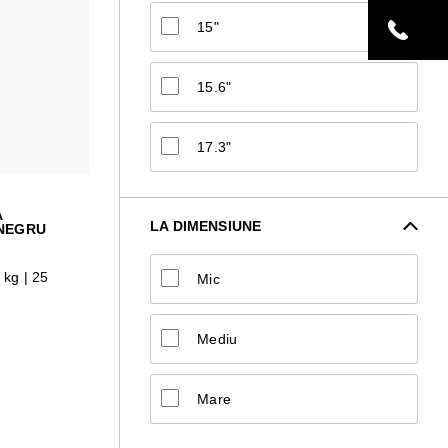
15"
15.6"
17.3"
A
LA DIMENSIUNE
NEGRU
 kg | 25
Mic
Mediu
Mare