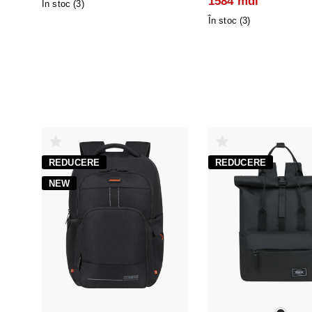
1584 mdl
În stoc (
3
)
În stoc (
3
)
REDUCERE
REDUCERE
NEW