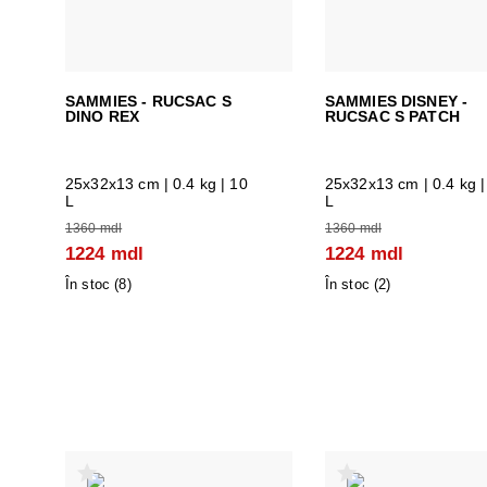
SAMMIES - RUCSAC S
SAMMIES DISNEY -
DINO REX
RUCSAC S PATCH
25x32x13 cm
| 0.4 kg | 10
25x32x13 cm
| 0.4 kg |
L
L
1360 mdl
1360 mdl
1224 mdl
1224 mdl
În stoc (
8
)
În stoc (
2
)