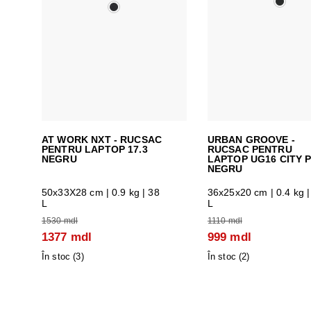
AT WORK NXT - RUCSAC
URBAN GROOVE -
PENTRU LAPTOP 17.3
RUCSAC PENTRU
NEGRU
LAPTOP UG16 CITY 
NEGRU
50x33X28 cm
| 0.9 kg | 38
36x25x20 cm
| 0.4 kg |
L
L
1530 mdl
1110 mdl
1377 mdl
999 mdl
În stoc (
3
)
În stoc (
2
)