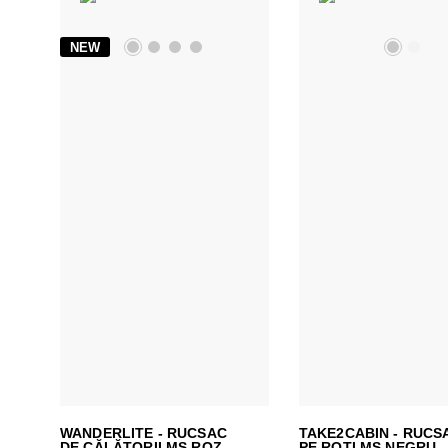
NEW
WANDERLITE - RUCSAC
TAKE2CABIN - RUCS
DE CĂLĂTORII MS ROZ
PE ROTI MS NEGRU