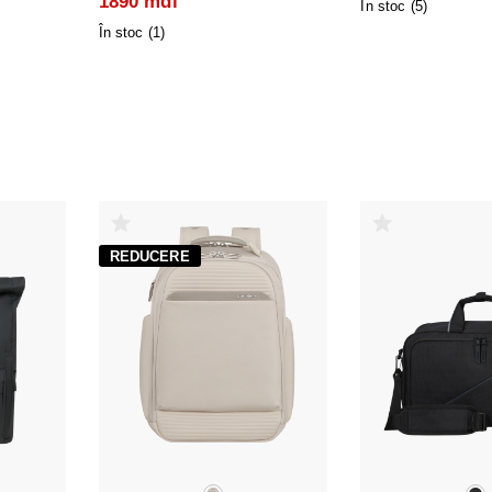
1890 mdl
În stoc (
5
)
În stoc (
1
)
REDUCERE