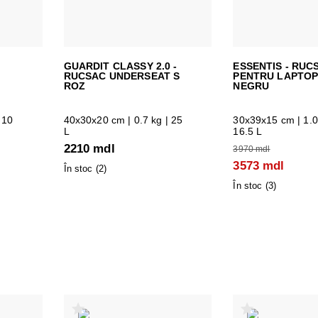
GUARDIT CLASSY 2.0 -
ESSENTIS - RUC
RUCSAC UNDERSEAT S
PENTRU LAPTOP 
ROZ
NEGRU
 10
40x30x20 cm
| 0.7 kg | 25
30x39x15 cm
| 1.0
L
16.5 L
2210 mdl
3970 mdl
3573 mdl
În stoc (
2
)
În stoc (
3
)