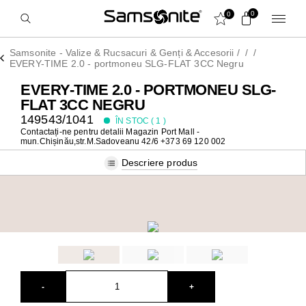
0
0
Samsonite - Valize & Rucsacuri & Genți & Accesorii
/
/
/
EVERY-TIME 2.0 - portmoneu SLG-FLAT 3CC Negru
EVERY-TIME 2.0 - PORTMONEU SLG-
FLAT 3CC NEGRU
149543/1041
ÎN STOC (
1
)
Contactați-ne pentru detalii
Magazin Port Mall -
mun.Chișinău,str.M.Sadoveanu 42/6 +373 69 120 002
Descriere produs
-
+