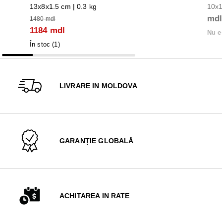
13x8x1.5 cm | 0.3 kg
10x1
md
1480 mdl
1184 mdl
Nu e
În stoc (
1
)
LIVRARE IN MOLDOVA
GARANȚIE GLOBALĂ
ACHITAREA IN RATE