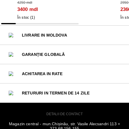
4250 mdl
2950
3400 mdl
236
În stoc (
1
)
În st
LIVRARE IN MOLDOVA
GARANȚIE GLOBALĂ
ACHITAREA IN RATE
RETURURI IN TERMEN DE 14 ZILE
DETALII DE CONTACT
Magazin central - mun.Chișinău, str. Vasile Alecsandri 113 +
373 68 156 155