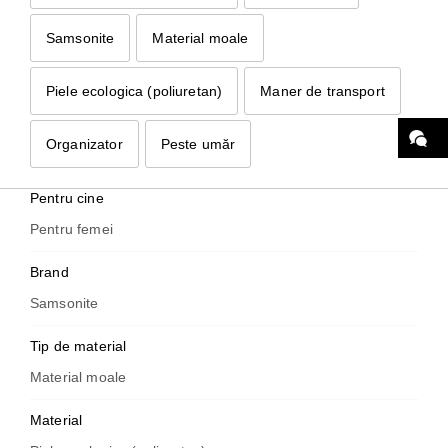
Organizator
Samsonite
Material moale
Volum
1 - 10 Litri
Piele ecologica (poliuretan)
Maner de transport
Material
Organizator
Peste umăr
Piele ecologica (poliuretan)
Pentru cine
Pentru femei
Brand
Samsonite
Tip de material
Material moale
Material