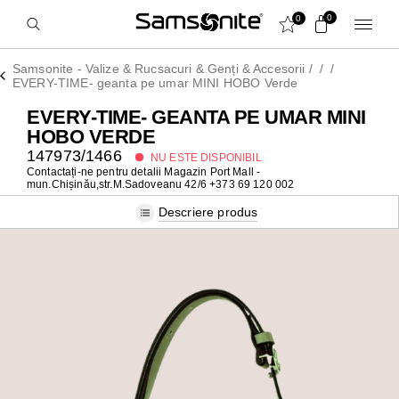
0
0
Samsonite - Valize & Rucsacuri & Genți & Accesorii
/
/
/
EVERY-TIME- geanta pe umar MINI HOBO Verde
EVERY-TIME- GEANTA PE UMAR MINI
HOBO VERDE
147973/1466
NU ESTE DISPONIBIL
Contactați-ne pentru detalii
Magazin Port Mall -
mun.Chișinău,str.M.Sadoveanu 42/6 +373 69 120 002
Descriere produs