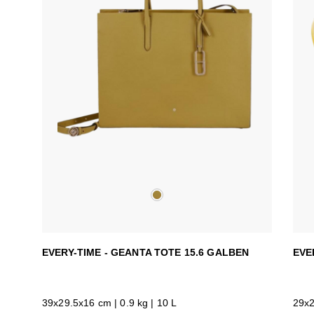
EVERY-TIME - GEANTA TOTE 15.6 GALBEN
EVE
39x29.5x16 cm | 0.9 kg | 10 L
29x2