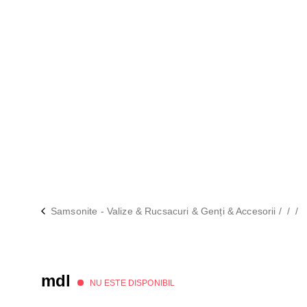
Samsonite - Valize & Rucsacuri & Genți & Accesorii
/
/
/
mdl
NU ESTE DISPONIBIL