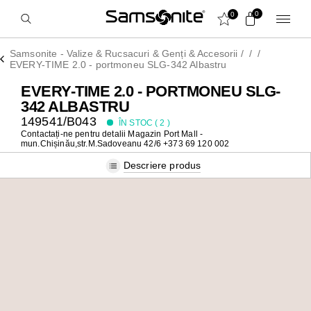
0
0
Samsonite - Valize & Rucsacuri & Genți & Accesorii
/
/
/
EVERY-TIME 2.0 - portmoneu SLG-342 Albastru
EVERY-TIME 2.0 - PORTMONEU SLG-
342 ALBASTRU
149541/B043
ÎN STOC (
2
)
Contactați-ne pentru detalii
Magazin Port Mall -
mun.Chișinău,str.M.Sadoveanu 42/6 +373 69 120 002
Descriere produs