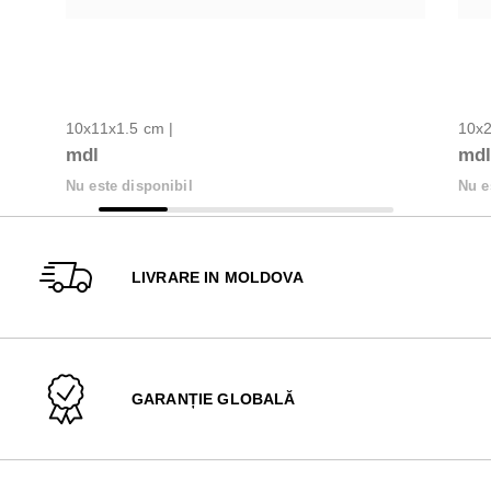
10x11x1.5 cm |
10x2
mdl
md
Nu este disponibil
Nu e
LIVRARE IN MOLDOVA
GARANȚIE GLOBALĂ