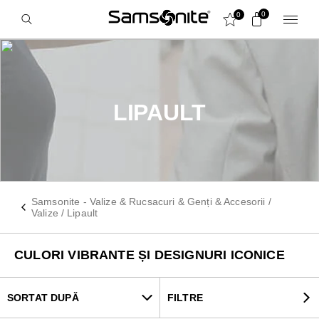
0
0
LIPAULT
Samsonite - Valize & Rucsacuri & Genți & Accesorii
/
Valize
/
Lipault
CULORI VIBRANTE ȘI DESIGNURI ICONICE
SORTAT DUPĂ
FILTRE