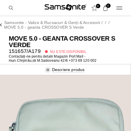
0
0
Samsonite - Valize & Rucsacuri & Genți & Accesorii
/
/
/
MOVE 5.0 - geanta CROSSOVER S Verde
MOVE 5.0 - GEANTA CROSSOVER S
VERDE
151657/A179
NU ESTE DISPONIBIL
Contactați-ne pentru detalii
Magazin Port Mall -
mun.Chișinău,str.M.Sadoveanu 42/6 +373 69 120 002
Descriere produs