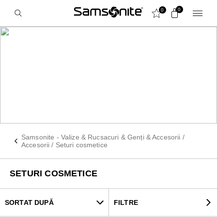
0
0
SETURI COSMETICE
Samsonite - Valize & Rucsacuri & Genți & Accesorii
/
Accesorii
/
Seturi cosmetice
SETURI COSMETICE
SORTAT DUPĂ
FILTRE