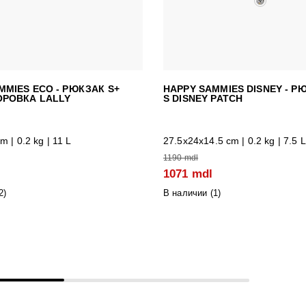
MMIES ECO - РЮКЗАК S+
HAPPY SAMMIES DISNEY - Р
ОРОВКА LALLY
S DISNEY PATCH
 | 0.2 kg | 11 L
27.5x24x14.5 cm | 0.2 kg | 7.5 L
1190 mdl
1071 mdl
2
)
В наличии (
1
)