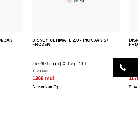
ЮКЗАК
DISNEY ULTIMATE 2.0 - РЮКЗАК S+
DIS
FROZEN
FRO
35x26x15 cm | 0.3 kg | 11 L
28.5
1520 mdl
1310
1368 mdl
117
В наличии (
2
)
В на