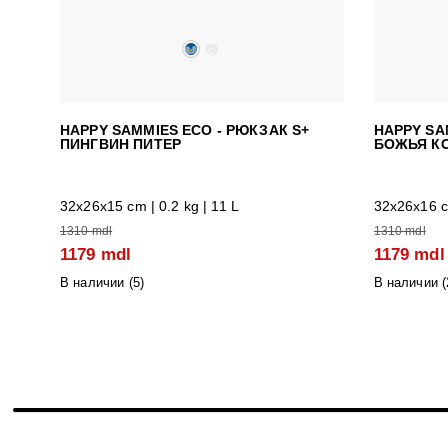
HAPPY SAMMIES ECO - РЮКЗАК S+
HAPPY SA
ПИНГВИН ПИТЕР
БОЖЬЯ К
32x26x15 cm | 0.2 kg | 11 L
32x26x16 cm
1310 mdl
1310 mdl
1179 mdl
1179 mdl
В наличии (
5
)
В наличии (