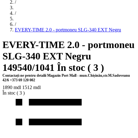
/
/
/
EVERY-TIME 2.0 - portmoneu SLG-340 EXT Negru
EVERY-TIME 2.0 - portmoneu
SLG-340 EXT Negru
149540/1041
În stoc (
3
)
Contactați-ne pentru detalii
Magazin Port Mall - mun.Chișinău,str.M.Sadoveanu
42/6 +373 69 120 002
1890 mdl
1512 mdl
În stoc (
3
)