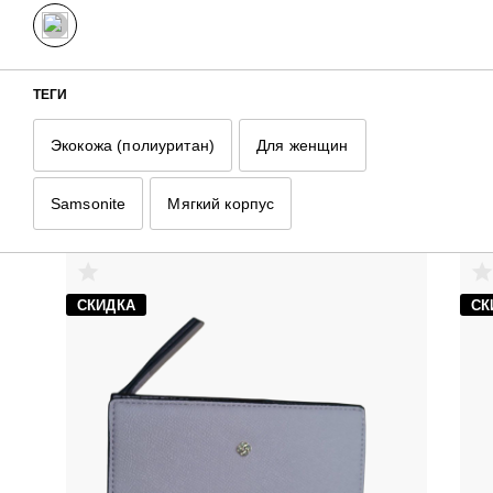
Samsonite
Тип материала
Мягкий корпус
ТЕГИ
Экокожа (полиуритан)
Для женщин
Samsonite
Мягкий корпус
РЕКОМЕНДУЕМЫЕ ТОВАРЫ
СКИДКА
СК