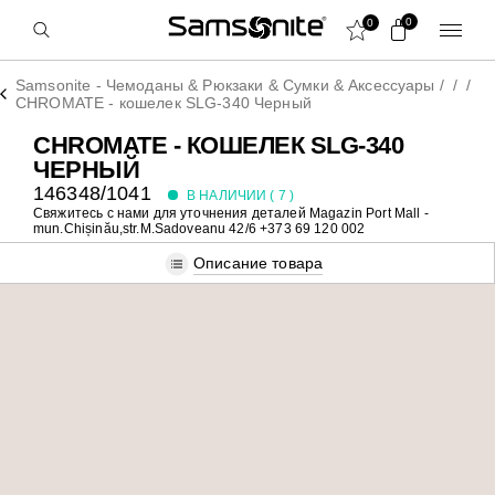
0
0
Samsonite - Чемоданы & Рюкзаки & Сумки & Аксессуары
/
/
/
CHROMATE - кошелек SLG-340 Черный
CHROMATE - КОШЕЛЕК SLG-340
ЧЕРНЫЙ
146348/1041
В НАЛИЧИИ (
7
)
Свяжитесь с нами для уточнения деталей
Magazin Port Mall -
mun.Chișinău,str.M.Sadoveanu 42/6 +373 69 120 002
Описание товара