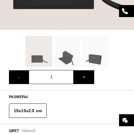
Кошелек CHROMATE сочетает в себе минимали
ВИДЕО
ХАРАКТЕРИСТИКИ
ТЕХНИЧЕСКИЕ ХАРАКТЕРИСТИКИ
-
+
Материал
Экокожа (полиуритан)
РАЗМЕРЫ
Для кого
15x10x2.5 cm
Для женщин
Бренд
ЦВЕТ
Черный