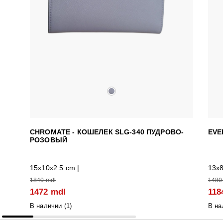
CHROMATE - КОШЕЛЕК SLG-340 ПУДРОВО-
EVE
РОЗОВЫЙ
15x10x2.5 cm |
13x8
1840 mdl
1480
1472 mdl
118
В наличии (
1
)
В на