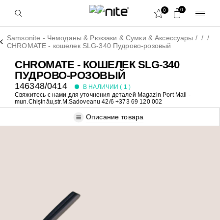
0
0
Samsonite - Чемоданы & Рюкзаки & Сумки & Аксессуары
/
/
/
CHROMATE - кошелек SLG-340 Пудрово-розовый
CHROMATE - КОШЕЛЕК SLG-340
ПУДРОВО-РОЗОВЫЙ
146348/0414
В НАЛИЧИИ (
1
)
Свяжитесь с нами для уточнения деталей
Magazin Port Mall -
mun.Chișinău,str.M.Sadoveanu 42/6 +373 69 120 002
Описание товара