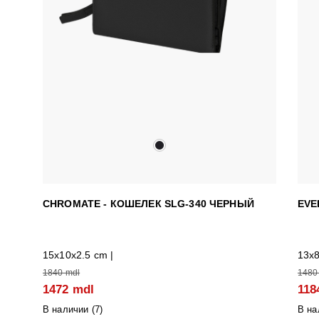
CHROMATE - КОШЕЛЕК SLG-340 ЧЕРНЫЙ
EVE
15x10x2.5 cm |
13x8
1840 mdl
1480
1472 mdl
118
В наличии (
7
)
В на